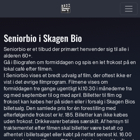
Seniorbio i Skagen Bio
Seniorbio er et tilbud der primært henvender sig til alle i
alderen 60+.
Gå i Biografen om formiddagen og spis en let frokost på en
lokal café efter filmen.
I Seniorbio vises et bredt udvalg af film, der oftest ikke er
vist i det øvrige filmprogram. Filmene vises om
formiddagen tre gange ugentligt kl.10.30 i månederne fra
og med september til og med april. Billetter til film og
frokost kan købes her på siden eller i forsalg i Skagen Bios
billetsalg. Den samlede pris for én forestilling med
efterfølgende frokost er kr. 185. Billetter kan ikke købes
uden frokost. Drikkevarer betales særskilt. Af hensyn til
traktementet efter filmen skal billetter være betalt og
afhentet i billetsalget eller købt på nettet senest kl. 16.00